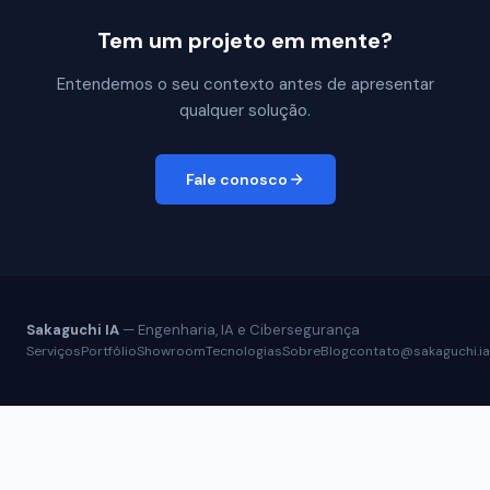
Tem um projeto em mente?
Entendemos o seu contexto antes de apresentar
qualquer solução.
Fale conosco
Sakaguchi IA
— Engenharia, IA e Cibersegurança
Serviços
Portfólio
Showroom
Tecnologias
Sobre
Blog
contato@sakaguchi.ia